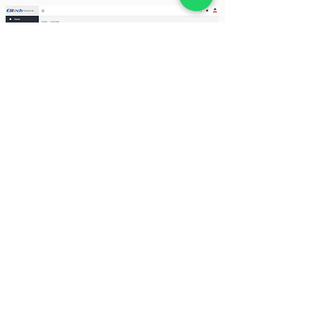
Descargue el Software para
Configurar los DataLoggers
CONTACTO
Nombre
Teléfono