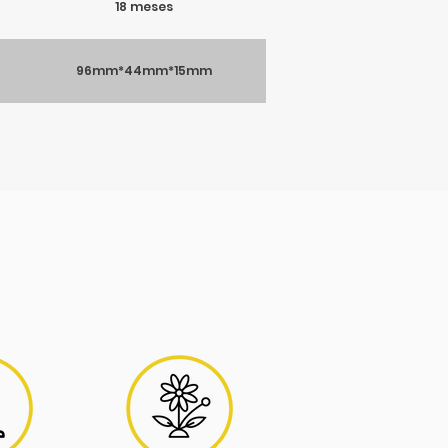
18 meses
96mm*44mm*15mm
NTC Interno