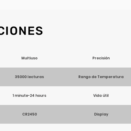
CIONES
Multiuso
Precisión
35000 lecturas
Rango de Temperatura
1 minute-24 hours
Vida útil
CR2450
Display