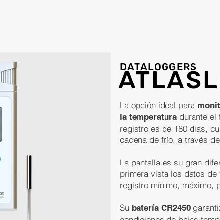
DATALOGGERS
ATLASL
La opción ideal para
monit
durante el 
la temperatura
registro es de 180 días, cu
cadena de frío, a través d
La pantalla es su gran dife
primera vista los datos de
registro mínimo, máximo, pr
Su
garanti
batería CR2450
condiciones de bajas temp