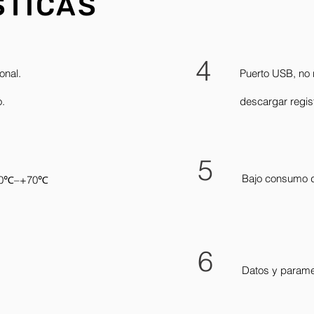
STICAS
4
onal.
Puerto USB, no 
o.
descargar regis
5
Bajo consumo d
-30℃–+70℃
6
Datos y parame