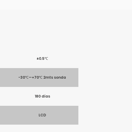
±0.5℃
-30℃—+70℃ 2mts sonda
180 días
LCD